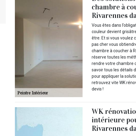
chambre à co
Rivarennes da
Vous êtes dans l’oblig
couleur devient grisâtr
être. Et si vous voulez
pas cher vous obtiendre
chambre à coucher à Ri
réserve toutes les mét
rendre votre chambre co
savoir tous les détails
pour appliquer la soluti
retrouvez vite WK rénov
devis !
WK rénovatio
intérieure po
Rivarennes da