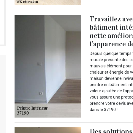
Travaillez av
bâtiment inté
nette amélior
l’apparence de
Depuis quelque temps v
murale présente des co
mauvais élément pour vo
chaleur et énergie de v
maison devienne invivab
peintre en bâtiment int
valeur ajoutée de l’app
vous assure une protect
prendre votre devis av
dans le 37190 !
Des solutions