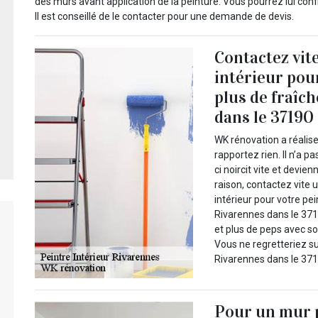
des murs avant application de la peinture. Vous pourrez lui conf
Il est conseillé de le contacter pour une demande de devis.
Contactez vit
intérieur pou
plus de fraîch
dans le 37190 
WK rénovation a réalise
rapportez rien. Il n’a p
ci noircit vite et devie
raison, contactez vite
intérieur pour votre pe
Rivarennes dans le 3719
et plus de peps avec so
Vous ne regretteriez s
Rivarennes dans le 3719
Pour un mur p