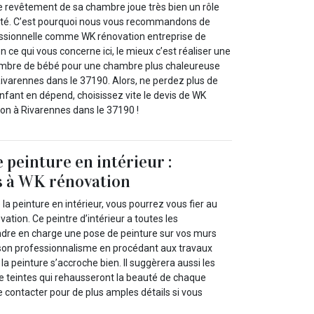
Le revêtement de sa chambre joue très bien un rôle
anté. C’est pourquoi nous vous recommandons de
essionnelle comme WK rénovation entreprise de
en ce qui vous concerne ici, le mieux c’est réaliser une
ambre de bébé pour une chambre plus chaleureuse
ivarennes dans le 37190. Alors, ne perdez plus de
enfant en dépend, choisissez vite le devis de WK
on à Rivarennes dans le 37190 !
 peinture en intérieur :
s à WK rénovation
la peinture en intérieur, vous pourrez vous fier au
ation. Ce peintre d’intérieur a toutes les
endre en charge une pose de peinture sur vos murs
a son professionnalisme en procédant aux travaux
la peinture s’accroche bien. Il suggèrera aussi les
de teintes qui rehausseront la beauté de chaque
le contacter pour de plus amples détails si vous