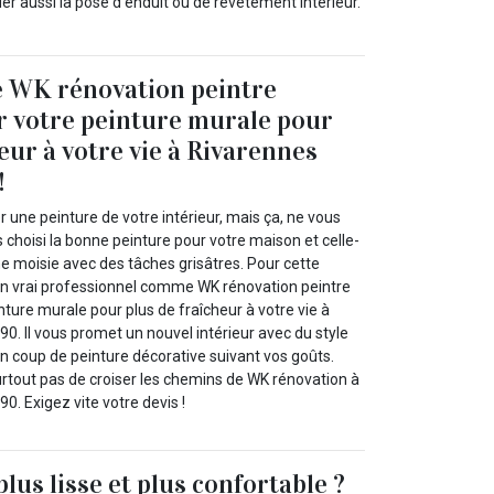
ier aussi la pose d’enduit ou de revêtement intérieur.
e WK rénovation peintre
r votre peinture murale pour
eur à votre vie à Rivarennes
!
r une peinture de votre intérieur, mais ça, ne vous
as choisi la bonne peinture pour votre maison et celle-
nne moisie avec des tâches grisâtres. Pour cette
 un vrai professionnel comme WK rénovation peintre
inture murale pour plus de fraîcheur à votre vie à
0. Il vous promet un nouvel intérieur avec du style
n coup de peinture décorative suivant vos goûts.
urtout pas de croiser les chemins de WK rénovation à
0. Exigez vite votre devis !
lus lisse et plus confortable ?