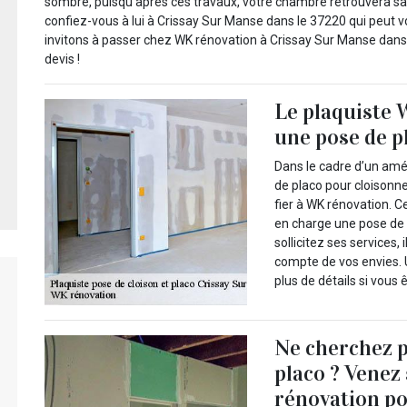
sombre, puisqu’après ces travaux, votre chambre retrouvera sa l
confiez-vous à lui à Crissay Sur Manse dans le 37220 qui peut v
invitons à passer chez WK rénovation à Crissay Sur Manse dans 
devis !
Le plaquiste 
une pose de p
Dans le cadre d’un amé
de placo pour cloisonn
fier à WK rénovation. C
en charge une pose de p
sollicitez ses services,
compte de vos envies. U
plus de détails si vous
Ne cherchez 
placo ? Vene
rénovation po