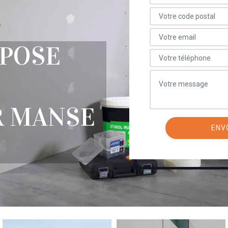
 POSE
R MANSE