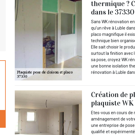
thermique ? C
dans le 37330 
Sans WK rénovation ent
qu’un rêve à Luble dans
placo magnifique il exi
technique bien organisé
Elle sait choisir le prod
surtout la finition ave
sa pose, croyez WK rén
une bonne isolation th
rénovation à Luble dans
Création de pl
plaquiste WK 
Etes-vous en cours de 
aménagement de votre i
une entreprise de pose 
qualifié et expériment