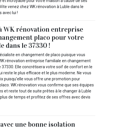
e et incroyable pour votre maison à cause de ses
 Vite venez chez WK rénovation à Luble dans le
 avec lui !
à WK rénovation entreprise
changement placo pour votre
e dans le 37330 !
écialiste en changement de placo puisque vous
WK rénovation entreprise familiale en changement
 37330. Elle concrétisera votre soif de confort en le
i reste le plus efficace et le plus moderne. Ne vous
rix puisqu’elle vous offre une promotion pour
 placo. WK rénovation vous confirme que ses équipes
 et reste tout de suite prêtes à le changer à Luble
plus de temps et profitez de ses offres avec devis
 avec une bonne isolation