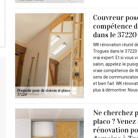
Couvreur pose
compétence d
dans le 37220 
WK rénovation réunit d
Trogues dans le 37220 
vrai expert. Et si vous
salon, appelez-le puisq
vraie compétence de W
sens de communication.
et bien fait. WK rénova
plus à démontrer. Nous
Ne cherchez 
placo ? Vene
rénovation po