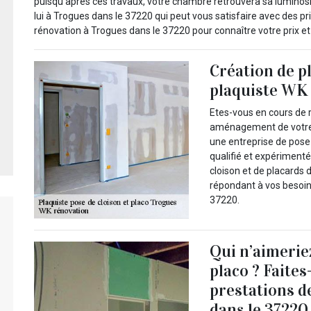
puisqu’après ces travaux, votre chambre retrouvera sa luminosit
lui à Trogues dans le 37220 qui peut vous satisfaire avec des p
rénovation à Trogues dans le 37220 pour connaître votre prix et 
Création de pl
plaquiste WK 
Etes-vous en cours de 
aménagement de votre i
une entreprise de pose 
qualifié et expériment
cloison et de placards 
répondant à vos besoins
37220.
Qui n’aimerie
placo ? Faites
prestations 
dans le 37220 