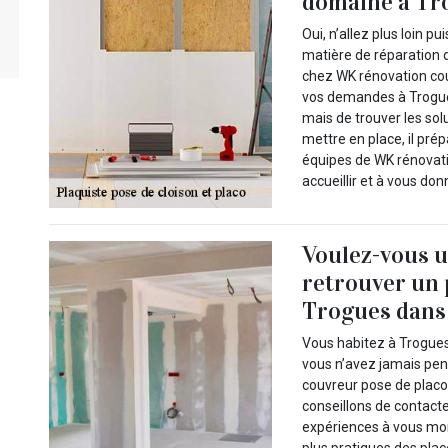
domaine à Tro
Oui, n’allez plus loin p
matière de réparation 
chez WK rénovation cou
vos demandes à Trogues 
mais de trouver les sol
mettre en place, il pré
équipes de WK rénovati
accueillir et à vous don
Voulez-vous u
retrouver un 
Trogues dans l
Vous habitez à Trogues
vous n’avez jamais pen
couvreur pose de placo
conseillons de contact
expériences à vous mon