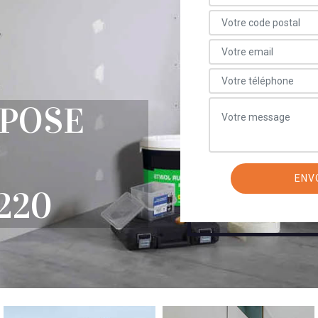
 POSE
220