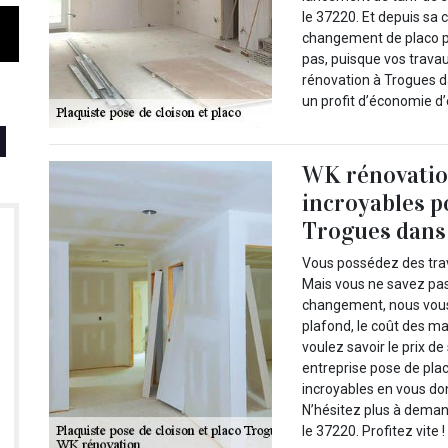
le 37220. Et depuis sa c
changement de placo pui
pas, puisque vos trava
rénovation à Trogues d
un profit d’économie d’
WK rénovatio
incroyables p
Trogues dans 
Vous possédez des tra
Mais vous ne savez pas 
changement, nous vous 
plafond, le coût des ma
voulez savoir le prix 
entreprise pose de plac
incroyables en vous don
N’hésitez plus à deman
le 37220. Profitez vite !