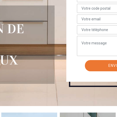
N DE
AUX