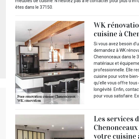
meubles de cuisine. N’hésitez pas à le contacter pour plus d’i
êtes dans le 37150.
WK rénovation
cuisine à Che
Si vous avez besoin d’u
demandez à WK rénovati
Chenonceaux dans le 371
matériaux et équipeme
professionnelle. Elle r
cuisine pour votre bien-
qu’elle vous offre tous
longévité. Enfin, cont
pour vous satisfaire. Ex
Les services 
Chenonceaux 
votre cuisine 