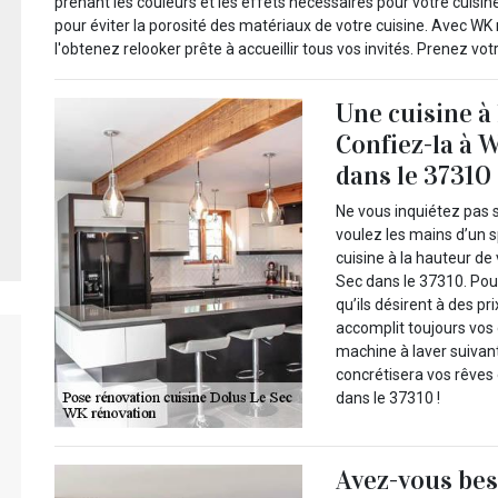
prenant les couleurs et les effets nécessaires pour votre cuisin
pour éviter la porosité des matériaux de votre cuisine. Avec WK
l'obtenez relooker prête à accueillir tous vos invités. Prenez vot
Une cuisine à 
Confiez-la à 
dans le 37310 
Ne vous inquiétez pas si
voulez les mains d’un s
cuisine à la hauteur de
Sec dans le 37310. Pour 
qu’ils désirent à des pr
accomplit toujours vos
machine à laver suivant
concrétisera vos rêves
dans le 37310 !
Avez-vous bes