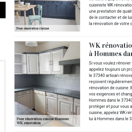
cuisiniste WK rénovati
une prestation de quali
de le contacter et de lu
la rénovation de votre 
WK rénovation
à Hommes dans
Si vous voulez rénover 
appelez toujours un 
le 37340 artisan rénovat
reçoivent régulièremen
rénovation de cuisine. 
vos exigences et change
Hommes dans le 37340 u
protéger et pour vous a
cuisine, appelez WK ré
lui à Hommes dans le 37