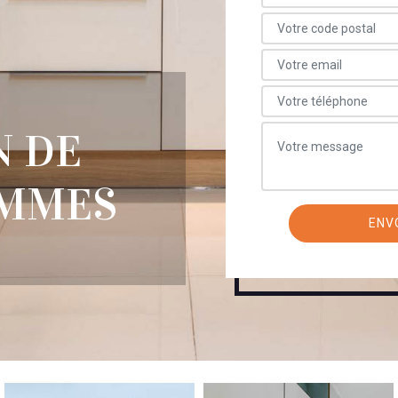
N DE
OMMES