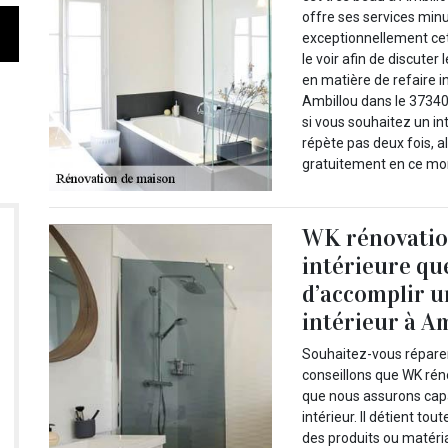
offre ses services min
exceptionnellement cet
le voir afin de discuter
en matière de refaire 
Ambillou dans le 37340,
si vous souhaitez un in
répète pas deux fois, a
gratuitement en ce mo
WK rénovation
intérieure qu
d’accomplir u
intérieur à A
Souhaitez-vous réparer
conseillons que WK réno
que nous assurons capa
intérieur. Il détient t
des produits ou matéri