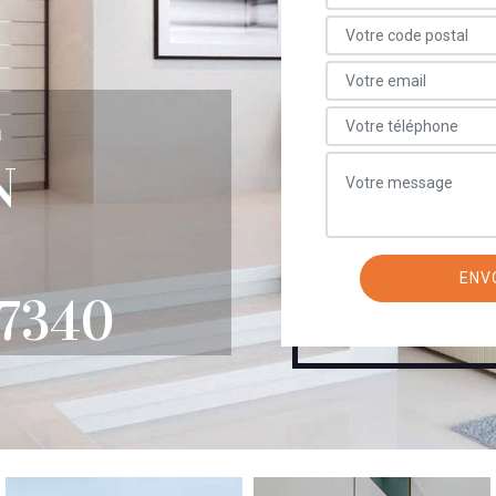
E
N
7340