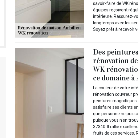
savoir-faire de WK rén
équipes reçoivent régu
intérieure. Rassurez-vo
longtemps avec les ser
Soyez prêt à recevoir vo
Des peintures
rénovation de
WK rénovatio
ce domaine à 
La couleur de votre int
rénovation couvreur pro
peintures magnifiques p
satisfaire ses clients 
que personne ne puisse
puisque vous n’en trou
37340. Il rallie excelle
fruits de ces services.