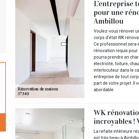
L’entreprise 
pour une réno
Ambillou
Voulez-vous rénover une
corps d’état WK rénov
Ce professionnel sera 
rénovation requis pour 
pourra prendre en char
électricité, toiture, ch
interlocuteur dans le c
entreprise de tout corps
part de votre projet. Il 
abordable.
WK rénovation
incroyables ! 
La refaite intérieure ré
est très beau à Ambillo