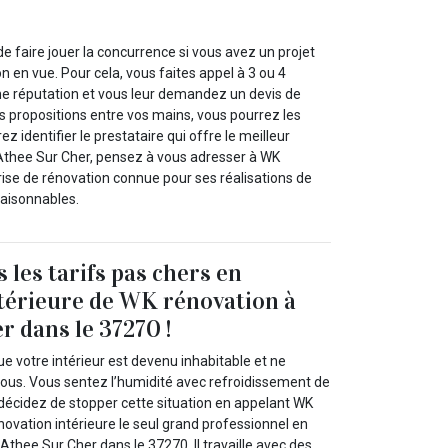
de faire jouer la concurrence si vous avez un projet
 en vue. Pour cela, vous faites appel à 3 ou 4
e réputation et vous leur demandez un devis de
les propositions entre vos mains, vous pourrez les
 identifier le prestataire qui offre le meilleur
A Athee Sur Cher, pensez à vous adresser à WK
rise de rénovation connue pour ses réalisations de
 raisonnables.
 les tarifs pas chers en
térieure de WK rénovation à
r dans le 37270 !
 votre intérieur est devenu inhabitable et ne
vous. Vous sentez l’humidité avec refroidissement de
s décidez de stopper cette situation en appelant WK
ovation intérieure le seul grand professionnel en
 Athee Sur Cher dans le 37270. Il travaille avec des