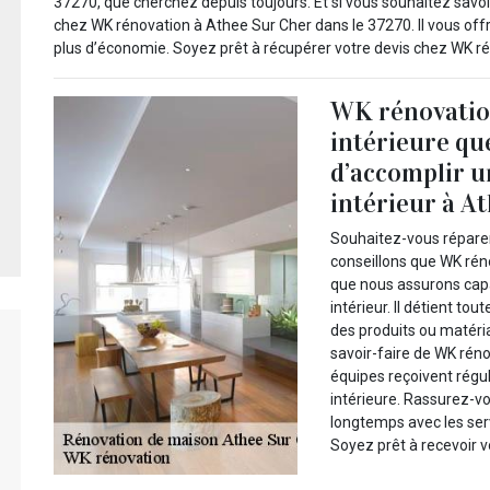
37270, que cherchez depuis toujours. Et si vous souhaitez savoir
chez WK rénovation à Athee Sur Cher dans le 37270. Il vous offri
plus d’économie. Soyez prêt à récupérer votre devis chez WK r
WK rénovation
intérieure qu
d’accomplir u
intérieur à A
Souhaitez-vous réparer
conseillons que WK réno
que nous assurons capa
intérieur. Il détient t
des produits ou matéri
savoir-faire de WK rén
équipes reçoivent régu
intérieure. Rassurez-vo
longtemps avec les ser
Soyez prêt à recevoir vo