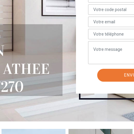
E
N
 ATHEE
7270