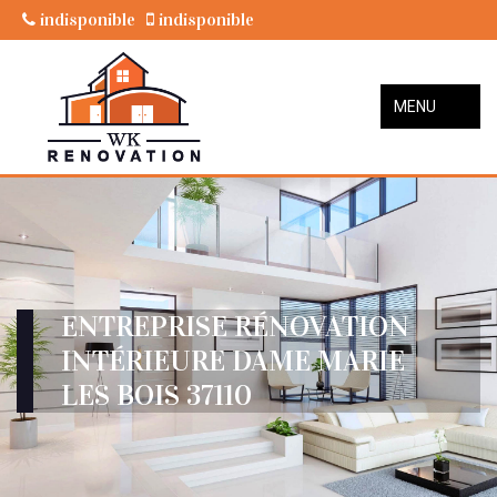
indisponible
indisponible
MENU
ENTREPRISE RÉNOVATION
INTÉRIEURE DAME MARIE
LES BOIS 37110