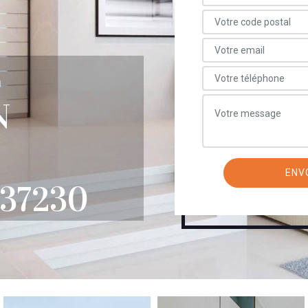
E
N
37230