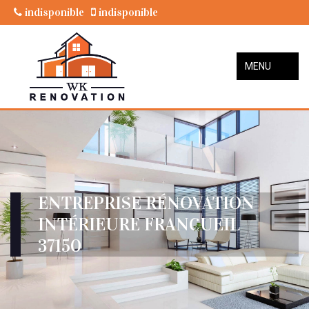
indisponible
indisponible
MENU
ENTREPRISE RÉNOVATION
INTÉRIEURE FRANCUEIL
37150