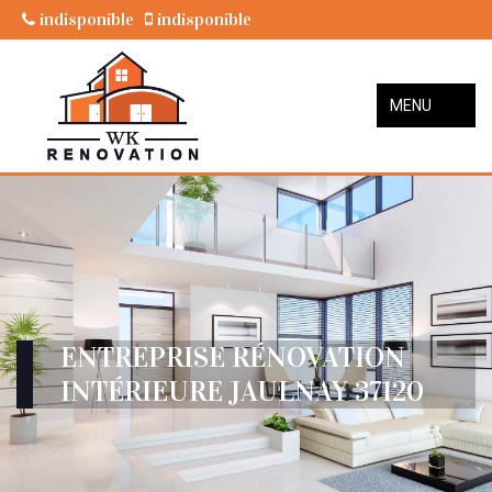
indisponible
indisponible
MENU
ENTREPRISE RÉNOVATION
INTÉRIEURE JAULNAY 37120