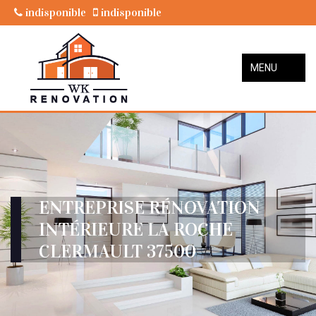
indisponible
indisponible
MENU
ENTREPRISE RÉNOVATION
INTÉRIEURE LA ROCHE
CLERMAULT 37500