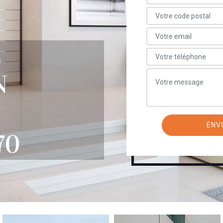
E
N
70