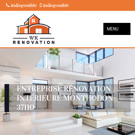
indisponible
indisponible
MENU
ENTREPRISE RÉNOVATION
INTÉRIEURE MONTHODON
37110