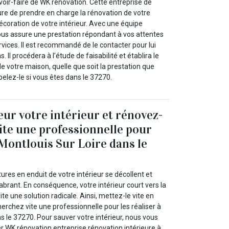
voir-faire de WK rénovation. Cette entreprise de
re de prendre en charge la rénovation de votre
décoration de votre intérieur. Avec une équipe
l vous assure une prestation répondant à vos attentes
ervices. Il est recommandé de le contacter pour lui
. Il procédera à l’étude de faisabilité et établira le
de votre maison, quelle que soit la prestation que
elez-le si vous êtes dans le 37270.
eur votre intérieur et rénovez-
vite une professionnelle pour
 Montlouis Sur Loire dans le
res en enduit de votre intérieur se décollent et
brant. En conséquence, votre intérieur court vers la
te une solution radicale. Ainsi, mettez-le vite en
herchez vite une professionnelle pour les réaliser à
s le 37270. Pour sauver votre intérieur, nous vous
r WK rénovation entreprise rénovation intérieure à