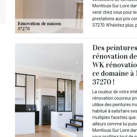
Montlouis Sur Loire dan
venir chez vous pour l
prestations aux prix co
37270. N’hésitez plus, 
Des peintures
rénovation de
WK rénovatio
ce domaine à 
37270 !
La couleur de votre int
rénovation couvreur pr
utilise des peintures ma
habitué à satisfaire se
multiples facettes que
ailleurs comme lui pui
Montlouis Sur Loire dans
vous profitiez tout de s