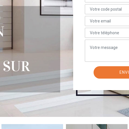
E
N
 SUR