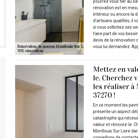
pourrez vous fier au sa
rénovation est en mesu
intérieur ou encore la 
d’artisans qualifiés, i
si vous sollicitez ses s
faire part de vos besoins
devis de la rénovation 
vous lui demandez. App
Mettez en val
le. Cherchez 
les réaliser à
37270 !
En ce moment les peintu
présente un aspect déla
catastrophe qui nécessi
valeur et rénovez-le. C
Montlouis Sur Loire dan
conseillons de contacte