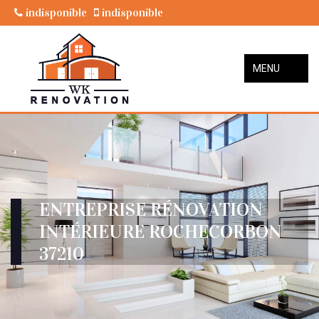
indisponible
indisponible
MENU
ENTREPRISE RÉNOVATION
INTÉRIEURE ROCHECORBON
37210