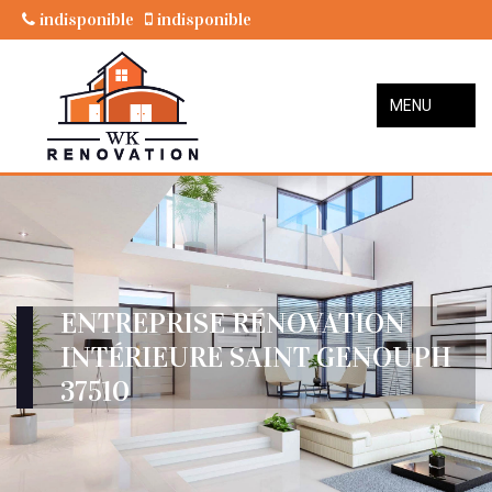
indisponible
indisponible
MENU
ENTREPRISE RÉNOVATION
INTÉRIEURE SAINT GENOUPH
37510