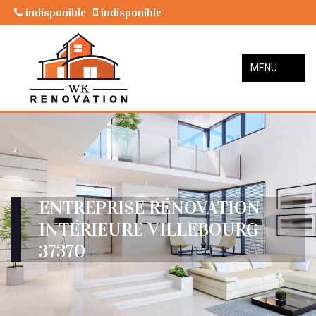
indisponible
indisponible
MENU
ENTREPRISE RÉNOVATION
INTÉRIEURE VILLEBOURG
37370