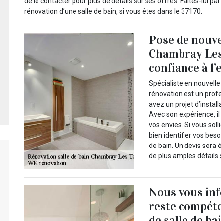
de le contacter pour plus de détails sur ses offres. Faites-lui pa
rénovation d’une salle de bain, si vous êtes dans le 37170.
Pose de nouvel
Chambray Les 
confiance à l
Spécialiste en nouvelle
rénovation est un prof
avez un projet d’insta
Avec son expérience, il
vos envies. Si vous soll
bien identifier vos besoi
de bain. Un devis sera é
de plus amples détails 
Nous vous in
reste compéte
de salle de b