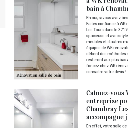
à WK rénovati
bain à Chambr
Eh oui, si vous avez be
Faites confiance à WK 
Les Tours dans le 37170
spacieuse et avec style
meubles et d’autres ma
équipes de WK rénovati
détient des méthodes sp
resteront aux plus bas a
foncez chez WK rénova
connaitre votre devis !
Calmez-vous W
entreprise pou
Chambray Les 
accompagne ju
En effet, votre salle d