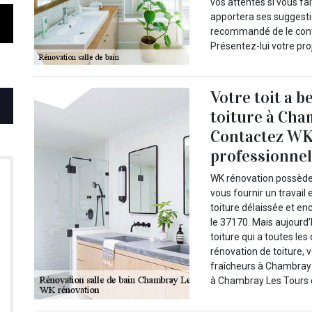
vos attentes si vous fai
apportera ses suggestio
recommandé de le conta
Présentez-lui votre pr
Votre toit a 
toiture à Cha
Contactez WK
professionnel
WK rénovation possède 
vous fournir un travail
toiture délaissée et e
le 37170. Mais aujourd
toiture qui a toutes l
rénovation de toiture, v
fraîcheurs à Chambray
à Chambray Les Tours d