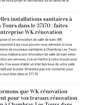
rt de votre projet et demandez-lui un devis de la
les installations sanitaires à
Tours dans le 37170 : faites
’entreprise WK rénovation
 pose et en rénovation de salle de bain, WK
essionnel à qui vous pouvez vous adresser si vous
llations de nouveaux sanitaires à Chambray Les Tours.
 vous réalisera une rénovation de salle de bain selon
icitez ses services, il va se mettre à votre écoute pour
ns. Il va aussi établir un état des lieux de votre salle
tabli par la suite. N’hésitez pas à le contacter pour
si vous êtes dans le 37170.
formons que WK rénovation
nt pour vos travaux rénovation
ain à Chambray Les Tours dans