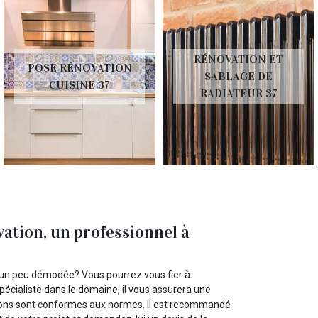
RÉNOVATION ET
POSE RÉNOVATION
SABLAGE DE
CUISINE 37
RADIATEUR 37
vation, un professionnel à
t un peu démodée? Vous pourrez vous fier à
écialiste dans le domaine, il vous assurera une
isations sont conformes aux normes. Il est recommandé