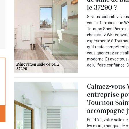
le 37290 ?
Si vous souhaitez-vous 
vous informons que WK
Tournon Saint Pierre da
choisissez WK rénovatio
expérimenté à Tournon 
qu’il reste compétent p
vous gagnerez une sall
moderne. Et avec tous c
de lui faire confiance. 
Calmez-vous W
entreprise pou
Tournon Saint
accompagne ju
En effet, votre salle d
les murs, manque de m