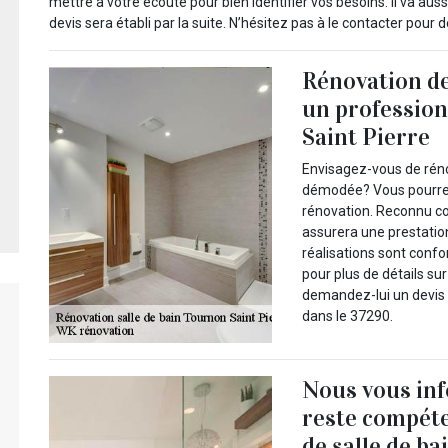
mettre à votre écoute pour bien identifier vos besoins. Il va aussi
devis sera établi par la suite. N’hésitez pas à le contacter pour 
Rénovation de
un profession
Saint Pierre
Envisagez-vous de rénov
démodée? Vous pourrez 
rénovation. Reconnu co
assurera une prestation 
réalisations sont conf
pour plus de détails sur
demandez-lui un devis d
dans le 37290.
Nous vous in
reste compéte
de salle de b