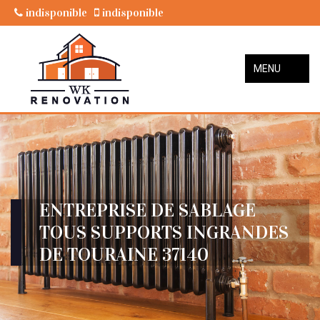
indisponible
indisponible
MENU
ENTREPRISE DE SABLAGE
TOUS SUPPORTS INGRANDES
DE TOURAINE 37140