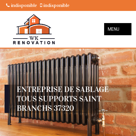
indisponible
indisponible
MENU
ENTREPRISE DE SABLAGE
TOUS SUPPORTS SAINT
BRANCHS 37320