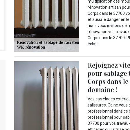
multiplication des mou
rénovation artisan pour
Corps dans le 37700 vo
et aussi le danger en l
nous vous invitons de 
rénovation vos travaux 
Corps dans le 37700. P
éclat !
Rejoignez vit
pour sablage 
Corps dans le
domaine !
Vos carrelages extérieu
salissures. Ça ne vous
professionnel dans ce c
professionnel pour sabl
37700 pour vos travaux
efficaces qu’il utilise