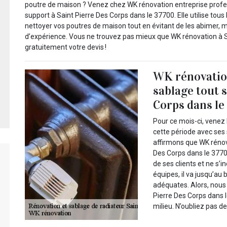
poutre de maison ? Venez chez WK rénovation entreprise profes
support à Saint Pierre Des Corps dans le 37700. Elle utilise tou
nettoyer vos poutres de maison tout en évitant de les abimer, 
d’expérience. Vous ne trouvez pas mieux que WK rénovation à Sa
gratuitement votre devis !
WK rénovation
sablage tout 
Corps dans le 
Pour ce mois-ci, venez
cette période avec ses
affirmons que WK rénova
Des Corps dans le 37700 
de ses clients et ne s’
équipes, il va jusqu’au
adéquates. Alors, nous
Pierre Des Corps dans l
milieu. N’oubliez pas 