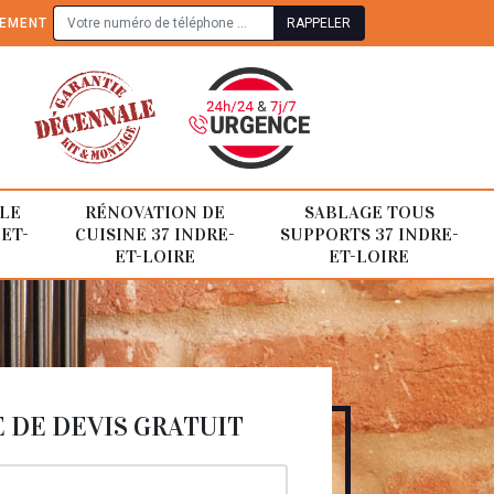
TEMENT
LE
RÉNOVATION DE
SABLAGE TOUS
-ET-
CUISINE 37 INDRE-
SUPPORTS 37 INDRE-
ET-LOIRE
ET-LOIRE
DE DEVIS GRATUIT