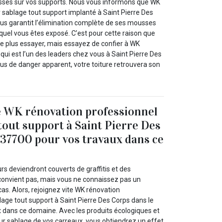
sses sur vos supports. Nous vous informons que WK
 sablage tout support implanté à Saint Pierre Des
us garantit l’élimination complète de ses mousses
equel vous êtes exposé. C’est pour cette raison que
ne plus essayer, mais essayez de confier à WK
qui est l’un des leaders chez vous à Saint Pierre Des
lus de danger apparent, votre toiture retrouvera son
e WK rénovation professionnel
tout support à Saint Pierre Des
 37700 pour vos travaux dans ce
rs deviendront couverts de graffitis et des
 convient pas, mais vous ne connaissez pas un
as. Alors, rejoignez vite WK rénovation
age tout support à Saint Pierre Des Corps dans le
 dans ce domaine. Avec les produits écologiques et
 pour sablage de vos carreaux, vous obtiendrez un effet