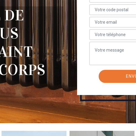
 DE
OUS
AINT
 CORPS