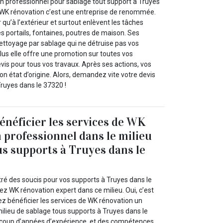
n professionnel pour sablage tout support à Truyes
 WK rénovation c’est une entreprise de renommée.
eur qu’à l’extérieur et surtout enlèvent les tâches
 les portails, fontaines, poutres de maison. Ses
nettoyage par sablage qui ne détruise pas vos
plus elle offre une promotion sur toutes vos
vis pour tous vos travaux. Après ses actions, vos
n état d’origine. Alors, demandez vite votre devis
ruyes dans le 37320 !
énéficier les services de WK
 professionnel dans le milieu
us supports à Truyes dans le
ré des soucis pour vos supports à Truyes dans le
z WK rénovation expert dans ce milieu. Oui, c’est
ez bénéficier les services de WK rénovation un
ilieu de sablage tous supports à Truyes dans le
ucoup d’années d’expérience, et des compétences