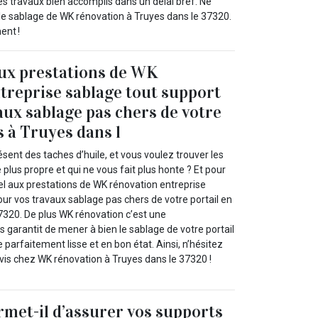
es travaux bien accomplis dans un délai bref. Ne
 le sablage de WK rénovation à Truyes dans le 37320.
ent !
aux prestations de WK
treprise sablage tout support
aux sablage pas chers de votre
s à Truyes dans l
ésent des taches d’huile, et vous voulez trouver les
 plus propre et qui ne vous fait plus honte ? Et pour
el aux prestations de WK rénovation entreprise
ur vos travaux sablage pas chers de votre portail en
7320. De plus WK rénovation c’est une
s garantit de mener à bien le sablage de votre portail
e parfaitement lisse et en bon état. Ainsi, n’hésitez
evis chez WK rénovation à Truyes dans le 37320 !
rmet-il d’assurer vos supports