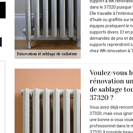
support à WK rénovatio
dans le 37320 puisque
Elle travaille à l’intéri
d’huile ou graffitis sur
équipes pratiquent le 
supports divers. Et en 
demandes de prix et de
supports reprendront so
chez WK rénovation à T
Voulez-vous b
rénovation un
de sablage to
37320 ?
Vous avez déjà rencont
37320, mais vous ignore
une bonne si vous voul
professionnel dans le m
37320. Il possède bea