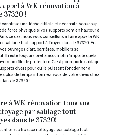
es appel à WK rénovation à
e 37320 !
 constitue une tâche difficile et nécessite beaucoup
et de force physique si vos supports sont en hauteur à
ans ce cas, nous vous conseillons à faire appel à WK
ur sablage tout support à Truyes dans le 37320. En
, vos ouvrages d’art, barrières, mobiliers se
 Il reste toujours prêt à accomplir n’importe quels
vec son rôle de protecteur. C’est pourquoi le sablage
pports divers pour qu’ils puissent fonctionner à
dez plus de temps informez-vous de votre devis chez
 dans le 37320 !
nce à WK rénovation tous vos
ttoyage par sablage tout
yes dans le 37320!
confier vos travaux nettoyage par sablage tout