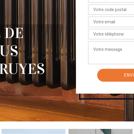
 DE
OUS
TRUYES