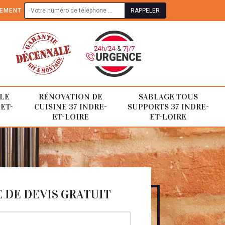
TEMENT
LE
RÉNOVATION DE
SABLAGE TOUS
-ET-
CUISINE 37 INDRE-
SUPPORTS 37 INDRE-
ET-LOIRE
ET-LOIRE
DE DEVIS GRATUIT