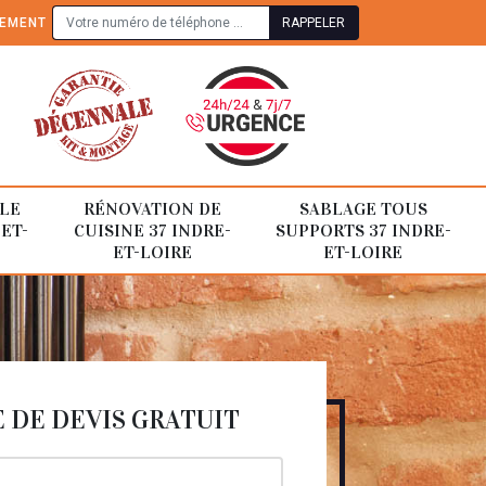
TEMENT
LE
RÉNOVATION DE
SABLAGE TOUS
-ET-
CUISINE 37 INDRE-
SUPPORTS 37 INDRE-
ET-LOIRE
ET-LOIRE
DE DEVIS GRATUIT