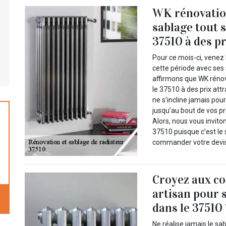
WK rénovation
sablage tout 
37510 à des pri
Pour ce mois-ci, venez
cette période avec ses
affirmons que WK rénova
le 37510 à des prix attra
ne s’incline jamais pou
jusqu’au bout de vos pr
Alors, nous vous invito
37510 puisque c’est le 
commander votre devis
Croyez aux co
artisan pour 
dans le 37510 
Ne réalise jamais le sa