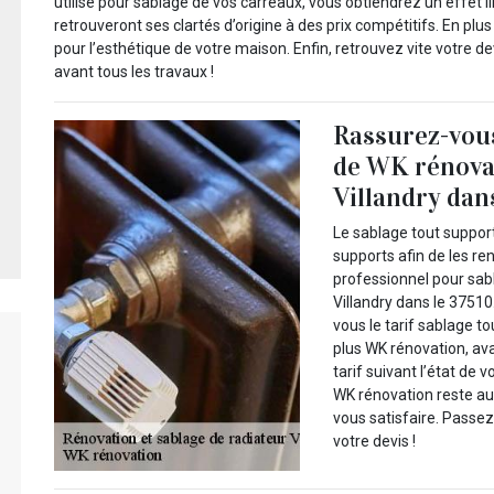
utilise pour sablage de vos carreaux, vous obtiendrez un effet 
retrouveront ses clartés d’origine à des prix compétitifs. En plus
pour l’esthétique de votre maison. Enfin, retrouvez vite votre d
avant tous les travaux !
Rassurez-vous
de WK rénovat
Villandry dans
Le sablage tout support 
supports afin de les re
professionnel pour sab
Villandry dans le 3751
vous le tarif sablage t
plus WK rénovation, ava
tarif suivant l’état de 
WK rénovation reste au 
vous satisfaire. Passe
votre devis !