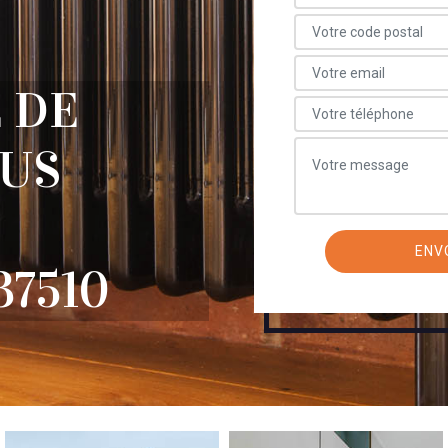
 DE
OUS
37510