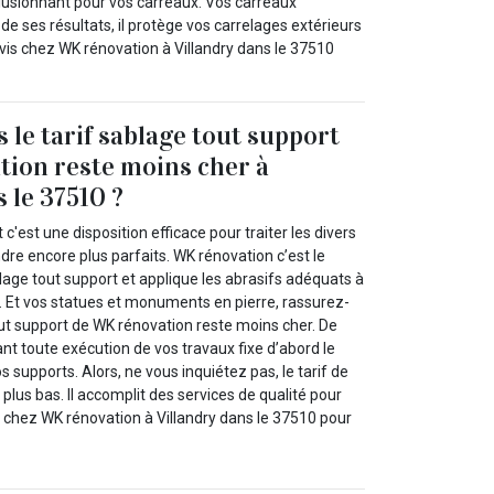
illusionnant pour vos carreaux. Vos carreaux
 de ses résultats, il protège vos carrelages extérieurs
evis chez WK rénovation à Villandry dans le 37510
 le tarif sablage tout support
ion reste moins cher à
 le 37510 ?
c'est une disposition efficace pour traiter les divers
ndre encore plus parfaits. WK rénovation c’est le
lage tout support et applique les abrasifs adéquats à
0. Et vos statues et monuments en pierre, rassurez-
out support de WK rénovation reste moins cher. De
nt toute exécution de vos travaux fixe d’abord le
vos supports. Alors, ne vous inquiétez pas, le tarif de
plus bas. Il accomplit des services de qualité pour
z chez WK rénovation à Villandry dans le 37510 pour