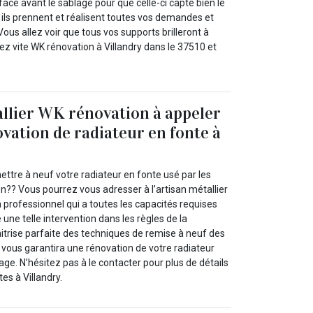
rface avant le sablage pour que celle-ci capte bien le
, ils prennent et réalisent toutes vos demandes et
Vous allez voir que tous vos supports brilleront à
z vite WK rénovation à Villandry dans le 37510 et
allier WK rénovation à appeler
vation de radiateur en fonte à
ttre à neuf votre radiateur en fonte usé par les
ion?? Vous pourrez vous adresser à l’artisan métallier
 professionnel qui a toutes les capacités requises
une telle intervention dans les règles de la
itrise parfaite des techniques de remise à neuf des
l vous garantira une rénovation de votre radiateur
ge. N’hésitez pas à le contacter pour plus de détails
tes à Villandry.