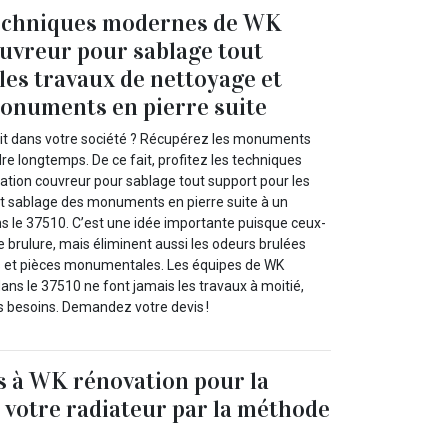
 techniques modernes de WK
uvreur pour sablage tout
les travaux de nettoyage et
onuments en pierre suite
uit dans votre société ? Récupérez les monuments
e longtemps. De ce fait, profitez les techniques
ion couvreur pour sablage tout support pour les
t sablage des monuments en pierre suite à un
ns le 37510. C’est une idée importante puisque ceux-
de brulure, mais éliminent aussi les odeurs brulées
es et pièces monumentales. Les équipes de WK
dans le 37510 ne font jamais les travaux à moitié,
os besoins. Demandez votre devis !
s à WK rénovation pour la
 votre radiateur par la méthode