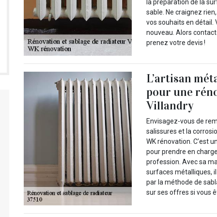
la préparation de la su
sable. Ne craignez rien
vos souhaits en détail. 
nouveau. Alors contacte
prenez votre devis !
L’artisan mét
pour une réno
Villandry
Envisagez-vous de reme
salissures et la corros
WK rénovation. C’est un
pour prendre en charge 
profession. Avec sa ma
surfaces métalliques, i
par la méthode de sabla
sur ses offres si vous ê