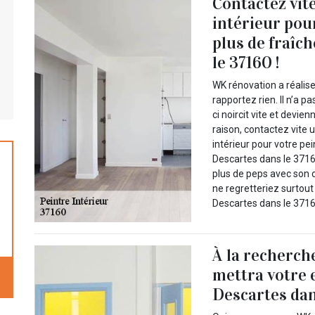
Contactez vit
intérieur pou
plus de fraîch
le 37160 !
WK rénovation a réalise
rapportez rien. Il n’a p
ci noircit vite et devie
raison, contactez vite
intérieur pour votre pe
Descartes dans le 37160
plus de peps avec son 
ne regretteriez surtout
Descartes dans le 37160
À la recherch
mettra votre e
Descartes dan