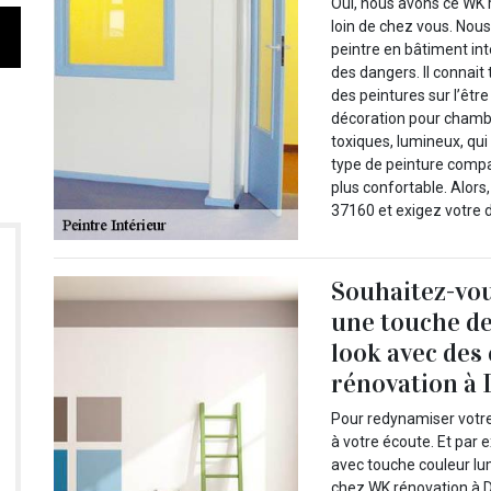
Oui, nous avons ce WK 
loin de chez vous. Nou
peintre en bâtiment inté
des dangers. Il connait 
des peintures sur l’êtr
décoration pour chambr
toxiques, lumineux, qui 
type de peinture compati
plus confortable. Alors
37160 et exigez votre d
Souhaitez-vo
une touche de
look avec des
rénovation à 
Pour redynamiser votre
à votre écoute. Et par
avec touche couleur lu
chez WK rénovation à De