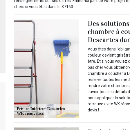
renseignements sur ses offres. Faites-lui part de votre projet 
chers si vous êtes dans le 37160.
Des solutions
chambre à co
Descartes dan
Vous êtes dans l’oblig
couleur devient grisâtr
être. Et si vous voulez
pas cher vous obtiendre
chambre à coucher à De
réserve toutes les mét
rendre votre chambre co
savoir tous les détails
pour appliquer la soluti
retrouvez vite WK rénov
devis !