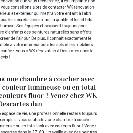
rénovation que vous recherchez, il est implanté non
s vous conseillons alors de contacter WK rénovation
rieur et extérieur qui mettra votre enfant à l’abri
tous les secrets concernant la qualité et les effets
e humain. Ses équipes choisissent toujours pour
e d’enfants des peintures naturelles sans effets
créer de l’air pur. De plus, il connait exactement le
ble à votre intérieur pour les sols et les mobiliers
, confiez-vous à WK rénovation à Descartes dans le
evis !
us une chambre à coucher avec
 couleur lumineuse ou en total
 couleurs fluor ? Venez chez WK
Descartes dan
 espace de vie, une professionnelle restera toujours
 exemple si vous souhaitez une chambre à coucher
mineuse ou en total look avec couleurs fluor ? Venez
scartes dans le 37160. Il travaille avec des peintres