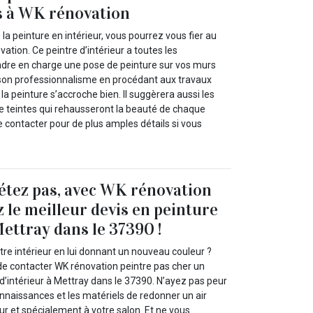
s à WK rénovation
la peinture en intérieur, vous pourrez vous fier au
ation. Ce peintre d’intérieur a toutes les
endre en charge une pose de peinture sur vos murs
a son professionnalisme en procédant aux travaux
la peinture s’accroche bien. Il suggèrera aussi les
de teintes qui rehausseront la beauté de chaque
le contacter pour de plus amples détails si vous
étez pas, avec WK rénovation
 le meilleur devis en peinture
Mettray dans le 37390 !
re intérieur en lui donnant un nouveau couleur ?
de contacter WK rénovation peintre pas cher un
 d’intérieur à Mettray dans le 37390. N’ayez pas peur
connaissances et les matériels de redonner un air
ur et spécialement à votre salon. Et ne vous