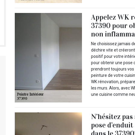
Appelez WK ré
37390 pour ob
non inflammab
Ne choisissez jamais de
déchire vite et créeron
positif pour votre inté
pour obtenir une pose 
prendront toujours vos 
peinture de votre cuisi
WK rénovation, prépare 
les murs. Alors, avec 
une cuisine comme neuv
N’hésitez pas
pose d’enduit
dans le 37390