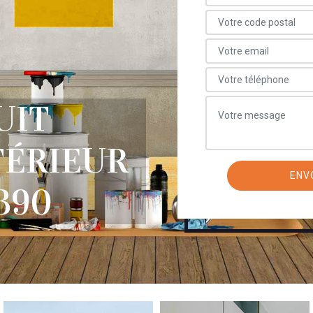
UIT
TÉRIEUR
390