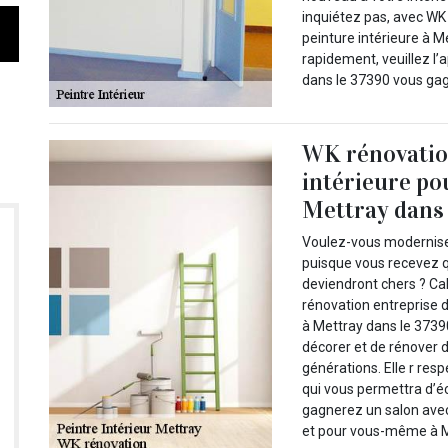
inquiétez pas, avec WK
peinture intérieure à M
rapidement, veuillez l’
dans le 37390 vous gagn
WK rénovatio
intérieure po
Mettray dans 
Voulez-vous modernise
puisque vous recevez q
deviendront chers ? C
rénovation entreprise 
à Mettray dans le 37390
décorer et de rénover 
générations. Elle r resp
qui vous permettra d’é
gagnerez un salon avec
et pour vous-même à Met