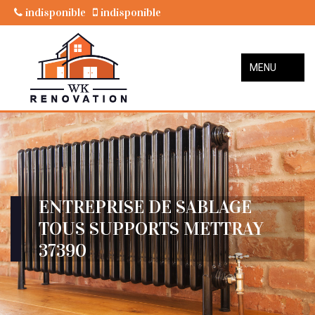
indisponible
indisponible
MENU
ENTREPRISE DE SABLAGE
TOUS SUPPORTS METTRAY
37390