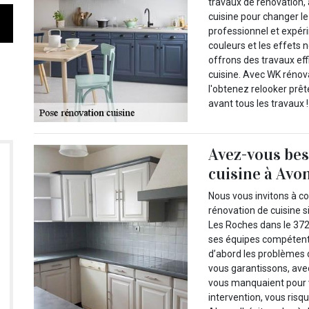
travaux de rénovation,
cuisine pour changer le
professionnel et expéri
couleurs et les effets 
offrons des travaux eff
cuisine. Avec WK rénov
l'obtenez relooker prête
avant tous les travaux !
Avez-vous bes
cuisine à Avo
Nous vous invitons à c
rénovation de cuisine s
Les Roches dans le 3722
ses équipes compétente
d’abord les problèmes 
vous garantissons, avec
vous manquaient pour v
intervention, vous risq