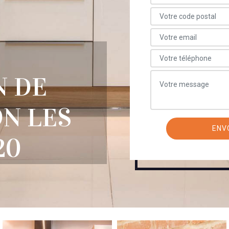
N DE
ON LES
20