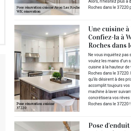
Alors, n’hésitez plus 
Roches dans le 37220 po
Une cuisine à 
Confiez-la à 
Roches dans l
Ne vous inquiétez pas si
voulez les mains d’un s
cuisine à la hauteur de
Roches dans le 37220. Po
qu’ils désirent à des pr
accomplit toujours vos
machine à laver suivant
concrétisera vos rêves
Roches dans le 37220 !
Pose d'enduit