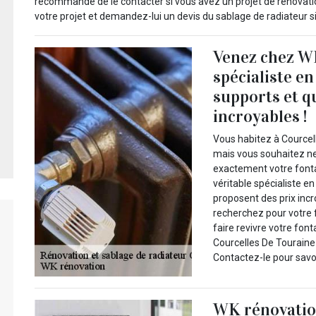
recommandé de le contacter si vous avez un projet de rénovation
votre projet et demandez-lui un devis du sablage de radiateur s
Venez chez WK
spécialiste e
supports et q
incroyables !
Vous habitez à Courcel
mais vous souhaitez ne
exactement votre font
véritable spécialiste e
proposent des prix incr
recherchez pour votre f
faire revivre votre fon
Courcelles De Touraine 
Contactez-le pour savoi
WK rénovation