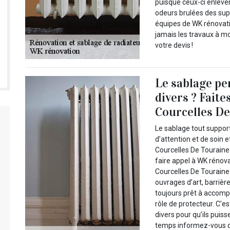
puisque ceux-ci enlèven
odeurs brulées des sup
équipes de WK rénovati
jamais les travaux à m
votre devis !
Le sablage pe
divers ? Fait
Courcelles De
Le sablage tout support
d’attention et de soin 
Courcelles De Touraine
faire appel à WK rénov
Courcelles De Touraine 
ouvrages d’art, barrièr
toujours prêt à accomp
rôle de protecteur. C’e
divers pour qu’ils puis
temps informez-vous d