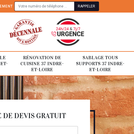
TEMENT
LE
RÉNOVATION DE
SABLAGE TOUS
-ET-
CUISINE 37 INDRE-
SUPPORTS 37 INDRE-
ET-LOIRE
ET-LOIRE
DE DEVIS GRATUIT