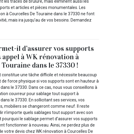
t les traces de brulure, mais éliminent aussi les
ports et articles et pièces monumentales. Les
on à Courcelles De Touraine dans le 37330 ne font
oitié, mais ira jusqu’au de vos besoins. Demandez
rmet-il d’assurer vos supports
es appel à WK rénovation à
 Touraine dans le 37330 !
 constitue une tâche difficile et nécessite beaucoup
et de force physique si vos supports sont en hauteur à
 dans le 37330. Dans ce cas, nous vous conseillons à
ation couvreur pour sablage tout support à
dans le 37330. En sollicitant ses services, vos
es, mobiliers se changeront comme neuf. Il reste
lir n’importe quels sablages tout support avec son
st pourquoi le sablage permet d’assurer vos supports
sent fonctionner à nouveau. Ainsi, ne perdez plus de
e votre devis chez WK rénovation à Courcelles De