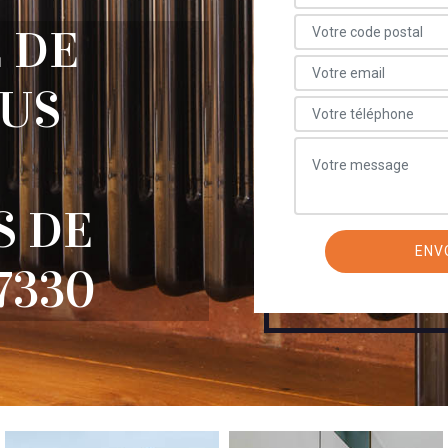
 DE
OUS
S DE
7330